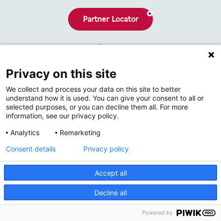
Partner Locator
Brochures
Privacy on this site
Nieuws
We collect and process your data on this site to better
Contact
understand how it is used. You can give your consent to all or
selected purposes, or you can decline them all. For more
information, see our privacy policy.
Analytics
Remarketing
Consent details
Privacy policy
Accept all
© 2026 Thermrad
Decline all
Privacyverklaring
Cookiebeleid
Youtube
Powered by