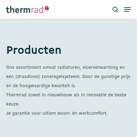
Skip
Men
to
search
main
Close
content
Menu
Producten
Ons assortiment omvat radiatoren, vloerverwarming en
een (draadloos) zoneregelsysteem. Door de gunstige prijs
en de hoogwaardige kwaliteit is
Thermrad zowel in nieuwbouw als in renovatie de beste
keuze.
Je garantie voor ultiem woon- én werkcomfort.