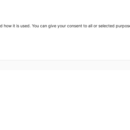
d how it is used. You can give your consent to all or selected purpos
Part
verwarmingsoplossingen en
t. Solide en duurzaam design
Broc
en stijl in uw interieur. Door
Nieu
ermrad zowel in de
gegarandeerd warmte zoals het
Cont