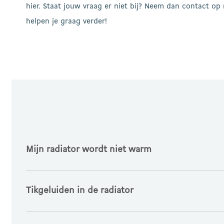
hier. Staat jouw vraag er niet bij? Neem dan contact op m
helpen je graag verder!
Mijn radiator wordt niet warm
De radiator(installatie) is niet goed ontlucht.
Tikgeluiden in de radiator
Als de centrale verwarmingsinstallatie te veel lucht
De Thermrad Super-8 radiator is verkeerd om aanges
Geluiden die ontstaan door uitzetting/krimp van de l
Gezien vanaf de voorzijde van de radiator geldt (vo