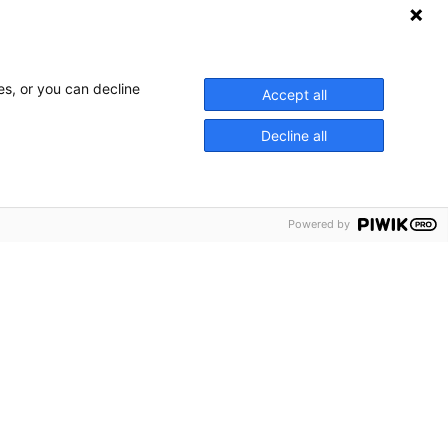
es, or you can decline
Accept all
Decline all
Powered by
ner Locator
hures
ws
act