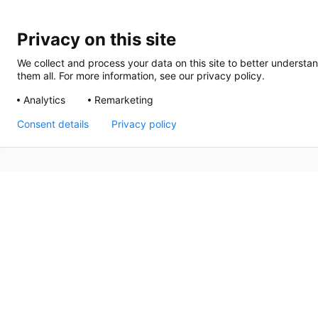
Privacy on this site
We collect and process your data on this site to better understan
them all. For more information, see our privacy policy.
Analytics
Remarketing
Consent details
Privacy policy
Sinds 1992 is Thermrad toonaangevende aanbieder van 
een begrip als het gaat om kwaliteit, design en comfor
maakt dat elke Thermrad radiator bijdraagt aan de sfeer 
de hoogwaardige kwaliteit en de aangename prijs is Th
nieuwbouw als in renovatie de beste keuze en bied je 
hoort.