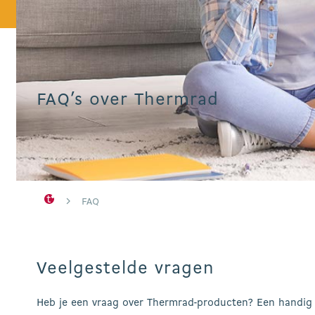
FAQ’s over Thermrad
Hit enter to search or ESC to close
FAQ
Veelgestelde vragen
Heb je een vraag over Thermrad-producten? Een handig 