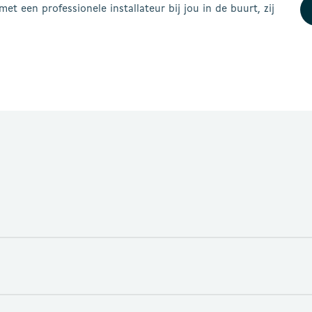
et een professionele installateur bij jou in de buurt, zij
 bevat, dan maakt de radiator vaak een borrelend geluid.
loten aan de onderzijde.
eidingen, worden via de installatie naar de radiator geleid, die 
or zowel de midden-onder als rechts-onder aansluitingen) Aanvo