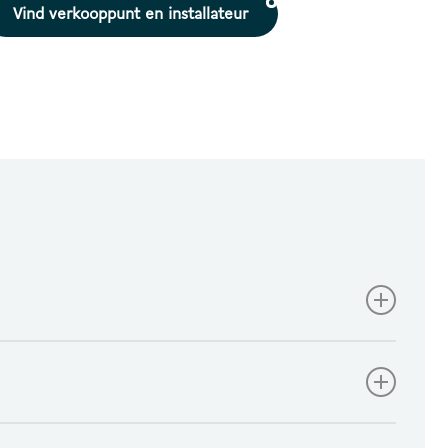
Vind verkooppunt en installateur
als een ‘klankkast’ fungeert.
er = Links / Retour = Rechts.