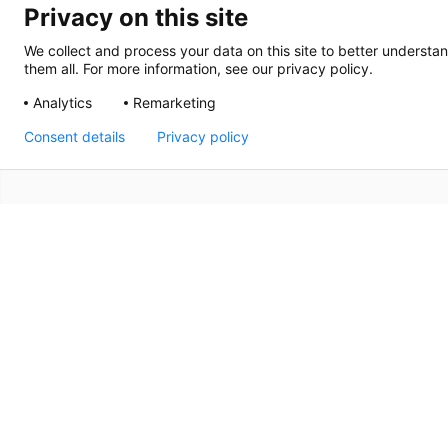
Privacy on this site
We collect and process your data on this site to better understan
them all. For more information, see our privacy policy.
Analytics
Remarketing
Consent details
Privacy policy
Sinds 1992 is Thermrad toonaangevende aanbieder van 
een begrip als het gaat om kwaliteit, design en comfor
maakt dat elke Thermrad radiator bijdraagt aan de sfeer 
de hoogwaardige kwaliteit en de aangename prijs is Th
nieuwbouw als in renovatie de beste keuze en bied je 
hoort.
Thermrad, designers of comfort