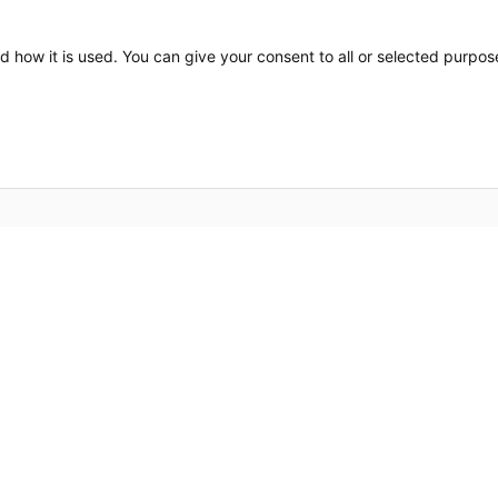
d how it is used. You can give your consent to all or selected purpos
Part
verwarmingsoplossingen en
t. Solide en duurzaam design
Broc
en stijl in uw interieur. Door
Nieu
ermrad zowel in de
gegarandeerd warmte zoals het
Cont