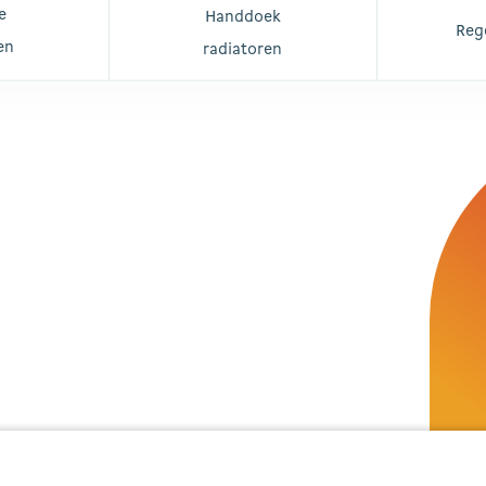
e
Handdoek
Reg
en
radiatoren