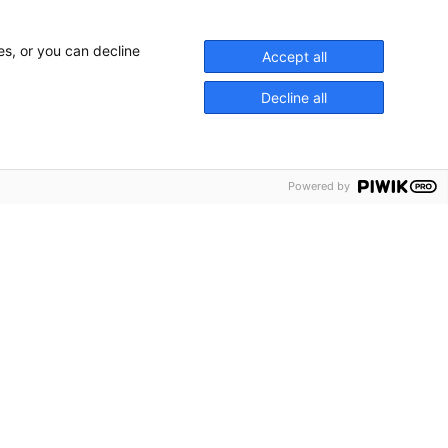
es, or you can decline
Accept all
Decline all
Powered by
ner Locator
hures
ws
act