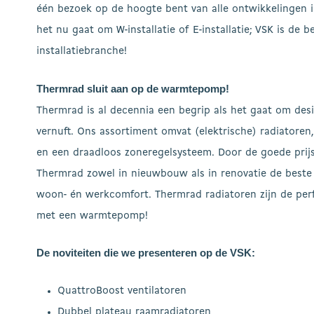
één bezoek op de hoogte bent van alle ontwikkelingen in
het nu gaat om W-installatie of E-installatie; VSK is de b
installatiebranche!
Thermrad sluit aan op de warmtepomp!
Thermrad is al decennia een begrip als het gaat om desi
vernuft. Ons assortiment omvat (elektrische) radiatoren
en een draadloos zoneregelsysteem. Door de goede prijs
Thermrad zowel in nieuwbouw als in renovatie de beste 
woon- én werkcomfort. Thermrad radiatoren zijn de per
met een warmtepomp!
De noviteiten die we presenteren op de VSK:
QuattroBoost ventilatoren
Dubbel plateau raamradiatoren