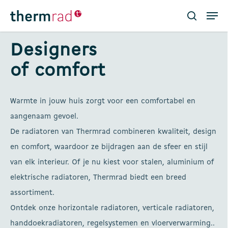
Skip
Men
to
search
main
Close
content
Menu
Designers
of comfort
Warmte in jouw huis zorgt voor een comfortabel en
aangenaam gevoel.
De radiatoren van Thermrad combineren kwaliteit, design
en comfort, waardoor ze bijdragen aan de sfeer en stijl
van elk interieur. Of je nu kiest voor stalen, aluminium of
elektrische radiatoren, Thermrad biedt een breed
assortiment.
Ontdek onze horizontale radiatoren, verticale radiatoren,
handdoekradiatoren, regelsystemen en vloerverwarming..